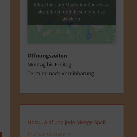
Klicke hier, um Marketing-Cookies zu
akzeptieren und diesen Inhalt zu
aktivieren
Öffnungszeiten
Montag bis Freitag:
Termine nach Vereinbarung
Helau, Alaf und jede Menge Spaß
Frohes neues Jahr