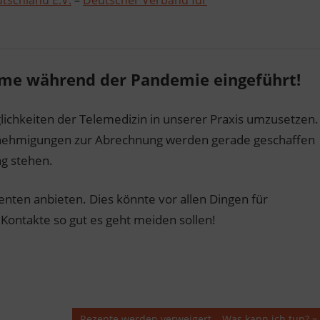
tschland E.V.
–
Deutscher Verband für
me während der Pandemie eingeführt!
lichkeiten der Telemedizin in unserer Praxis umzusetzen.
enehmigungen zur Abrechnung werden gerade geschaffen
ng stehen.
nten anbieten. Dies könnte vor allen Dingen für
e Kontakte so gut es geht meiden sollen!
Nächster
Rezepte werden verweigert – Was kann ich tun?