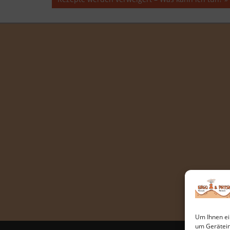
Beitrag:
Um Ihnen ei
um Gerätein