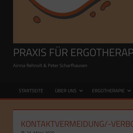
PRAXIS FÜR ERGOTHERAP
Airina Rehnolt & Peter Scharfhausen
STARTSEITE
ÜBER UNS
ERGOTHERAPIE
KONTAKTVERMEIDUNG/-VERBO
24. März 2020
admin
Allgemein