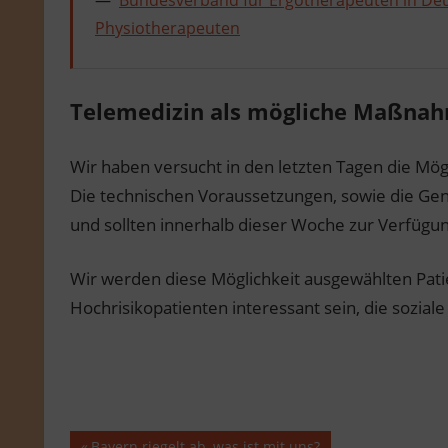
Bundesverband für Ergotherapeuten in Deu
Physiotherapeuten
Telemedizin als mögliche Maßnah
Wir haben versucht in den letzten Tagen die Mög
Die technischen Voraussetzungen, sowie die G
und sollten innerhalb dieser Woche zur Verfügu
Wir werden diese Möglichkeit ausgewählten Patie
Hochrisikopatienten interessant sein, die sozial
Vorheriger
Bayern riegelt ab, was ist mit uns?