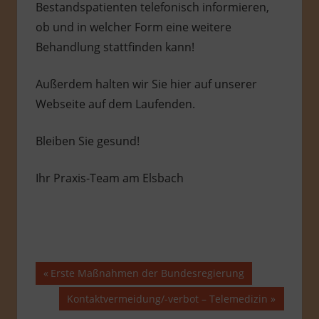
Bestandspatienten telefonisch informieren,
ob und in welcher Form eine weitere
Behandlung stattfinden kann!
Außerdem halten wir Sie hier auf unserer
Webseite auf dem Laufenden.
Bleiben Sie gesund!
Ihr Praxis-Team am Elsbach
Beitragsnavigation
Vorheriger
Erste Maßnahmen der Bundesregierung
Beitrag:
Nächster
Kontaktvermeidung/-verbot – Telemedizin
Beitrag: