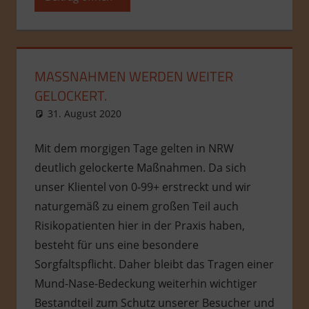
MASSNAHMEN WERDEN WEITER G
ELOCKERT.
31. August 2020
admin
Allgemein
Mit dem morgigen Tage gelten in NRW
deutlich gelockerte Maßnahmen. Da sich
unser Klientel von 0-99+ erstreckt und wir
naturgemäß zu einem großen Teil auch
Risikopatienten hier in der Praxis haben,
besteht für uns eine besondere
Sorgfaltspflicht. Daher bleibt das Tragen einer
Mund-Nase-Bedeckung weiterhin wichtiger
Bestandteil zum Schutz unserer Besucher und