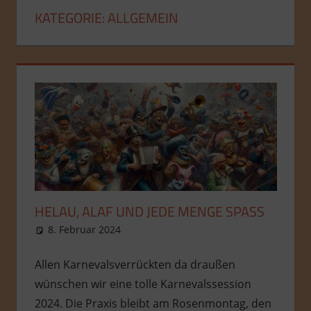
KATEGORIE:
ALLGEMEIN
HELAU, ALAF UND JEDE MENGE SPASS
8. Februar 2024
admin
Allgemein
Allen Karnevalsverrückten da draußen
wünschen wir eine tolle Karnevalssession
2024. Die Praxis bleibt am Rosenmontag, den