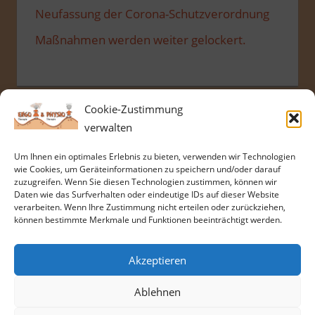
Neufassung der Corona-Schutzverordnung
Maßnahmen werden weiter gelockert.
Cookie-Zustimmung
SUCHE
verwalten
Um Ihnen ein optimales Erlebnis zu bieten, verwenden wir Technologien
Suchen
wie Cookies, um Geräteinformationen zu speichern und/oder darauf
Suchen
nach:
zuzugreifen. Wenn Sie diesen Technologien zustimmen, können wir
Daten wie das Surfverhalten oder eindeutige IDs auf dieser Website
verarbeiten. Wenn Ihre Zustimmung nicht erteilen oder zurückziehen,
können bestimmte Merkmale und Funktionen beeinträchtigt werden.
Akzeptieren
Copyright Praxis für Ergo- und Physiotherapie 2019 -
Wordpress Theme: Tortuga by ThemeZee
Ablehnen